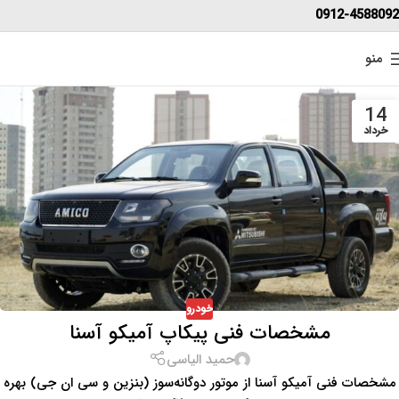
0912-4588092
منو
14
خرداد
خودرو
مشخصات فنی پیکاپ آمیکو آسنا
حمید الیاسی
مشخصات فنی آمیکو آسنا از موتور دوگانه‌سوز (بنزین و سی ان جی) بهره