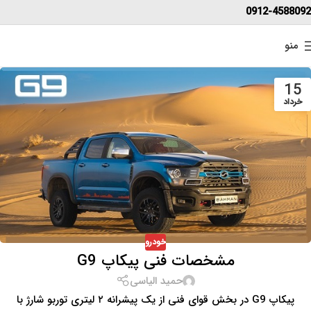
0912-4588092
منو
15
خرداد
خودرو
مشخصات فنی پیکاپ G9
حمید الیاسی
پیکاپ G9 در بخش قوای فنی از یک پیشرانه ۲ لیتری توربو شارژ با