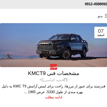
0912-4588092
منو
07
اسفند
خودرو
مشخصات فنی KMCT9
حمید الیاسی
قدرتمند برای عبور از مرزها، راحت برای لمس آرامش KMC T9 به دلیل
بهره مندی از طول 5330، عرض 1965 ...
ادامه مطلب